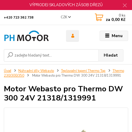
VÝPRODEJ SKLADOVÝCH ZÁSOB DŘEZŮ
0
ks
CZK
+420 723 362 738
za
0,00 Kč
Menu
Hledat
Úvod
Náhradní díly Webasto
Teplovodní topení Thermo Top
Thermo
230/300/350
Motor Webasto pro Thermo DW 300 24V 21318/1319991
Motor Webasto pro Thermo DW
300 24V 21318/1319991