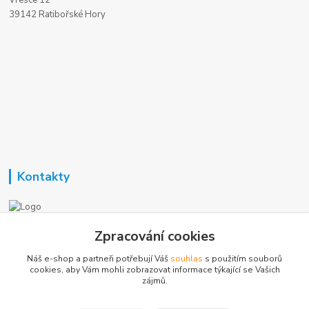
Vřesce 12
39142 Ratibořské Hory
Kontakty
Nezavisla-topeni.cz
Zpracování cookies
Náš e-shop a partneři potřebují Váš
souhlas
s použitím souborů
+420 723 362 738
cookies, aby Vám mohli zobrazovat informace týkající se Vašich
zájmů.
phmotor@centrum.cz