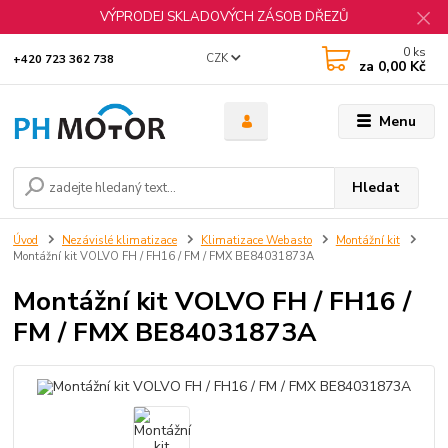
VÝPRODEJ SKLADOVÝCH ZÁSOB DŘEZŮ
0
ks
CZK
+420 723 362 738
za
0,00 Kč
Menu
Hledat
Úvod
Nezávislé klimatizace
Klimatizace Webasto
Montážní kit
Montážní kit VOLVO FH / FH16 / FM / FMX BE84031873A
Montážní kit VOLVO FH / FH16 /
FM / FMX BE84031873A