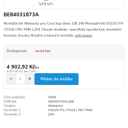
BE84031873A
Montážní kit Webasto pro Cool top Vario 10E 24V Montážní kit VOLVO FH
/ FH16 / FM / FMX L2H1 Obsah dodávky: specifický spodní kryt, montážní
konzoly, šrouby, těsnění a návod k montáži.
celý popis
Dostupnost
na dotaz
4 902,92 Kč
/
ks
4 052,00 Kč
bez DPH
Přidat do košíku
Číslo produktu:
4006
EAN kód:
4054037041266
Výrobce:
Webasto
Parametr 1:
VOLVO FH / FH16 / FM / FMX
Parametr 3:
24V