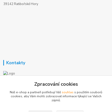
39142 Ratibořské Hory
Kontakty
Nezavisla-topeni.cz
Zpracování cookies
Náš e-shop a partneři potřebují Váš
souhlas
s použitím souborů
+420 723 362 738
cookies, aby Vám mohli zobrazovat informace týkající se Vašich
zájmů.
phmotor@centrum.cz