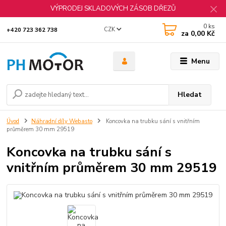
VÝPRODEJ SKLADOVÝCH ZÁSOB DŘEZŮ
0
ks
CZK
+420 723 362 738
za
0,00 Kč
Menu
Hledat
Úvod
Náhradní díly Webasto
Koncovka na trubku sání s vnitřním
průměrem 30 mm 29519
Koncovka na trubku sání s
vnitřním průměrem 30 mm 29519