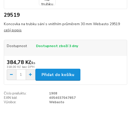
29519
Koncovka na trubku sání s vnitřním průměrem 30 mm Webasto 29519
celý popis
Dostupnost
Dostupnost zboží 3 dny
384,78 Kč
/
ks
318,00 Kč
bez DPH
Přidat do košíku
Číslo produktu:
1908
EAN kód:
4054037047657
Výrobce:
Webasto