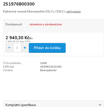
251976800300
Kabelový svazek Eberspacher D1LCc / D3LCc
celý popis
Dostupnost
skladem u dodavatele
2 940,30 Kč
/
ks
2 430,00 Kč
bez DPH
Přidat do košíku
Číslo produktu:
1058
EAN kód:
4030813521481
Výrobce:
Eberspächer
Kompletní specifikace