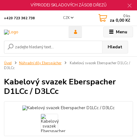
VÝPRODEJ SKLADOVÝCH ZÁSOB DŘEZŮ
0
ks
CZK
+420 723 362 738
za
0,00 Kč
Menu
Hledat
Úvod
Náhradní díly Eberspächer
Kabelový svazek Eberspacher D1LCc /
D3LCc
Kabelový svazek Eberspacher
D1LCc / D3LCc