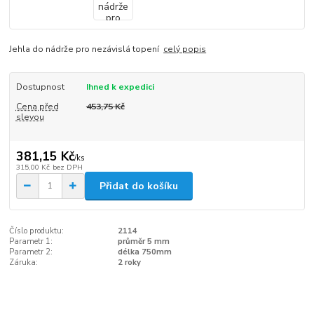
Jehla do nádrže pro nezávislá topení
celý popis
Dostupnost
Ihned k expedici
Cena před
453,75 Kč
slevou
381,15 Kč
/
ks
315,00 Kč
bez DPH
Přidat do košíku
Číslo produktu:
2114
Parametr 1:
průměr 5 mm
Parametr 2:
délka 750mm
Záruka:
2 roky