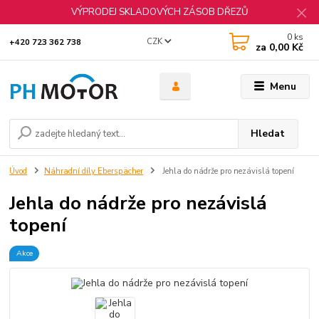
VÝPRODEJ SKLADOVÝCH ZÁSOB DŘEZŮ
0
ks
CZK
+420 723 362 738
za
0,00 Kč
Menu
Hledat
Úvod
Náhradní díly Eberspächer
Jehla do nádrže pro nezávislá topení
Jehla do nádrže pro nezávislá
topení
Akce