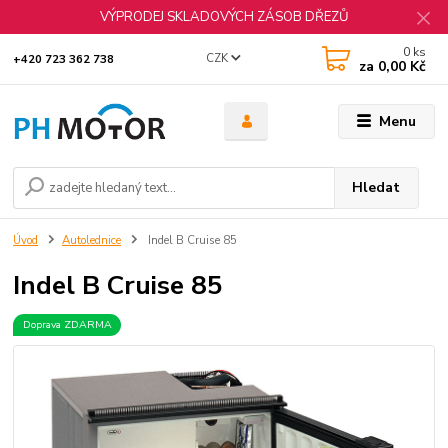
VÝPRODEJ SKLADOVÝCH ZÁSOB DŘEZŮ
0
ks
CZK
+420 723 362 738
za
0,00 Kč
Menu
Hledat
Úvod
Autolednice
Indel B Cruise 85
Indel B Cruise 85
Doprava ZDARMA