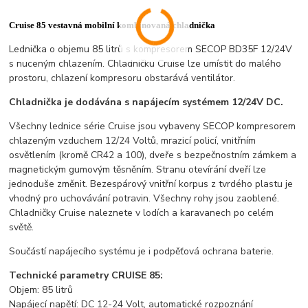
Cruise 85 vestavná mobilní kombinovaná chladnička
Lednička o objemu 85 litrů s kompresorem SECOP BD35F 12/24V
s nuceným chlazením. Chladničku Cruise lze umístit do malého
prostoru, chlazení kompresoru obstarává ventilátor.
Chladnička je dodávána s napájecím systémem 12/24V DC.
Všechny lednice série Cruise jsou vybaveny SECOP kompresorem
chlazeným vzduchem 12/24 Voltů, mrazicí policí, vnitřním
osvětlením (kromě CR42 a 100), dveře s bezpečnostním zámkem a
magnetickým gumovým těsněním. Stranu otevírání dveří lze
jednoduše změnit. Bezespárový vnitřní korpus z tvrdého plastu je
vhodný pro uchovávání potravin. Všechny rohy jsou zaoblené.
Chladničky Cruise naleznete v lodích a karavanech po celém
světě.
Součástí napájecího systému je i podpěťová ochrana baterie.
Technické parametry CRUISE 85:
Objem: 85 litrů
Napájecí napětí: DC 12-24 Volt, automatické rozpoznání