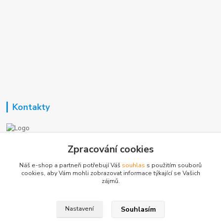
Kontakty
Nezavisla-topeni.cz
Zpracování cookies
Náš e-shop a partneři potřebují Váš
souhlas
s použitím souborů
+420 723 362 738
cookies, aby Vám mohli zobrazovat informace týkající se Vašich
zájmů.
phmotor@centrum.cz
Souhlasím
Nastavení