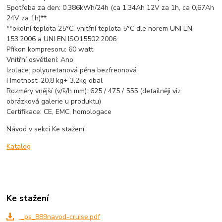
Spotřeba za den: 0,386kWh/24h (ca 1,34Ah 12V za 1h, ca 0,67Ah
24V za 1h)**
**okolní teplota 25°C, vnitřní teplota 5°C dle norem UNI EN
153:2006 a UNI EN ISO15502:2006
Příkon kompresoru: 60 watt
Vnitřní osvětlení: Ano
Izolace: polyuretanová pěna bezfreonová
Hmotnost: 20,8 kg+ 3,2kg obal
Rozměry vnější (v/š/h mm): 625 / 475 / 555 (detailněji viz
obrázková galerie u produktu)
Certifikace: CE, EMC, homologace
Návod v sekci Ke stažení.
Katalog
Ke stažení
_ps_889navod-cruise.pdf