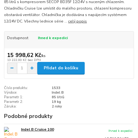
85 litrů s kompresorem SECOP BD35F 12/24V s nuceným chlazením.
Chladničku Cruise lze umístit do malého prostoru, chlazení kompresoru
obstarává ventilátor. Chladnička je dodávána s napájecím systémem
12/24V DC. Všechny lednice série ...
celý popis
Dostupnost
Ihned k expedici
15 998,62 Kč
/
ks
13 222,00 Kč
bez DPH
Přidat do košíku
Číslo produktu:
1533
Výrobce:
Indel B
Parametr 1:
85 litrů
Parametr 2:
19 kg
Záruka:
2 roky
Podobné produkty
Indel B Cruise 100
Ihned k expedici