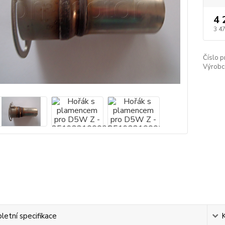
4 
3 4
Číslo p
Výrobc
etní specifikace