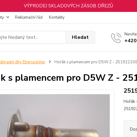
VÝPRODEJ SKLADOVÝCH ZÁSOB DŘEZŮ
nty
Reklamační řád
Kontakty
Nevíte
Hledat
+420
áhradní díly Eberspächer
Hořák s plamencem pro D5W Z - 25192210
k s plamencem pro D5W Z - 2
251
Hořák 
25192
Dos