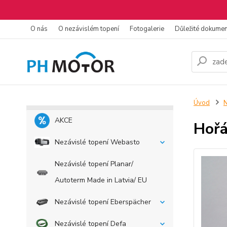
O nás
O nezávislém topení
Fotogalerie
Důležité dokume
Úvod
N
AKCE
Hořá
Nezávislé topení Webasto
Nezávislé topení Planar/
Autoterm Made in Latvia/ EU
Nezávislé topení Eberspächer
Nezávislé topení Defa