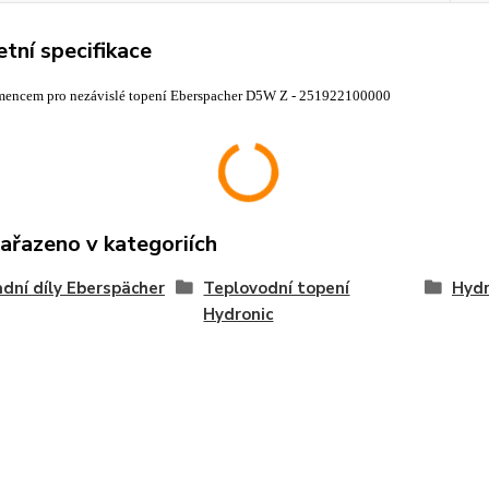
tní specifikace
mencem pro nezávislé topení Eberspacher D5W Z - 251922100000
zařazeno v kategoriích
dní díly Eberspächer
Teplovodní topení
Hyd
Hydronic