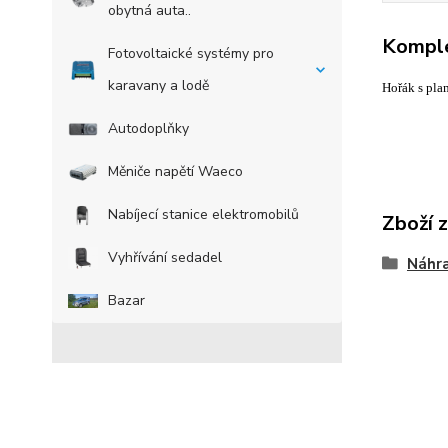
obytná auta..
Komple
Fotovoltaické systémy pro
karavany a lodě
Hořák s pla
Autodoplňky
Měniče napětí Waeco
Nabíjecí stanice elektromobilů
Zboží 
Vyhřívání sedadel
Náhra
Bazar