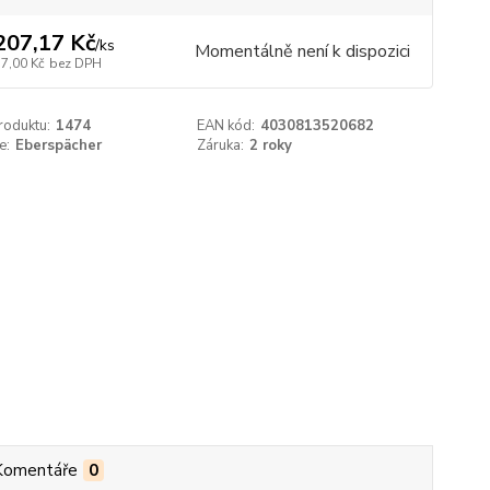
207,17 Kč
/
ks
Momentálně není k dispozici
77,00 Kč
bez DPH
roduktu:
1474
EAN kód:
4030813520682
e:
Eberspächer
Záruka:
2 roky
Komentáře
0