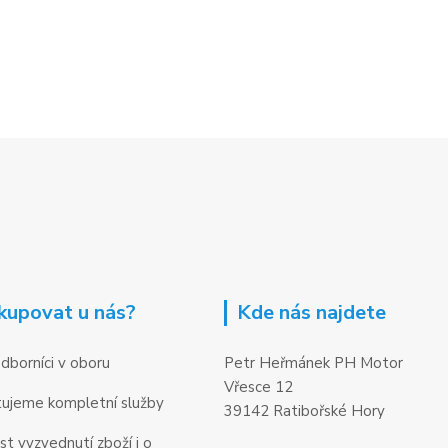
kupovat u nás?
Kde nás najdete
dborníci v oboru
Petr Heřmánek PH Motor
Vřesce 12
ujeme kompletní služby
39142 Ratibořské Hory
t vyzvednutí zboží i o