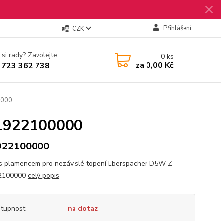
Přihlášení
CZK
 si rady? Zavolejte.
0
ks
za
0,00 Kč
 723 362 738
0000
51922100000
922100000
s plamencem pro nezávislé topení Eberspacher D5W Z -
2100000
celý popis
tupnost
na dotaz