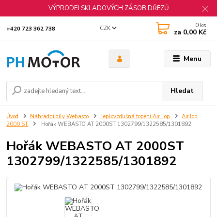
VÝPRODEJ SKLADOVÝCH ZÁSOB DŘEZŮ
0
ks
CZK
+420 723 362 738
za
0,00 Kč
Menu
Hledat
Úvod
Náhradní díly Webasto
Teplovzdušná topení Air Top
AirTop
2000 ST
Hořák WEBASTO AT 2000ST 1302799/1322585/1301892
Hořák WEBASTO AT 2000ST
1302799/1322585/1301892