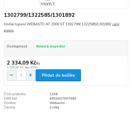
1302799/1322585/1301892
Hořák topení WEBASTO AT 2000 ST 1302799/ 1322585/1301892
celý
popis
Dostupnost
Ihned k expedici
2 334,09 Kč
/
ks
1 929,00 Kč
bez DPH
Přidat do košíku
Číslo produktu:
1158
EAN kód:
4054037007460
Výrobce:
Webasto
Záruka:
2 roky