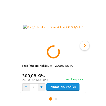
Plsť / filc do hořáku AT 2000 ST/STC
Žhavicí kolí
STC 12V We
300,08 Kč
2 888,27
/
ks
Ihned k expedici
248,00 Kč
bez DPH
2 387,00 Kč
Přidat do košíku