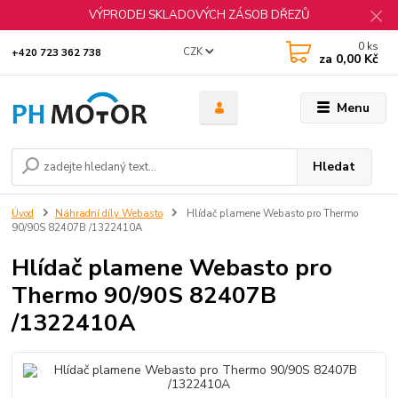
VÝPRODEJ SKLADOVÝCH ZÁSOB DŘEZŮ
0
ks
CZK
+420 723 362 738
za
0,00 Kč
Menu
Hledat
Úvod
Náhradní díly Webasto
Hlídač plamene Webasto pro Thermo
90/90S 82407B /1322410A
Hlídač plamene Webasto pro
Thermo 90/90S 82407B
/1322410A