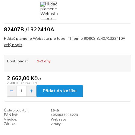
82407B /1322410A
Hlídač plamene Webasto pro topení Thermo 90/90S 82407/1322410A
celý popis
Dostupnost
1-2 dny
2 662,00 Kč
/
ks
2 200,00 Kč
bez DPH
Přidat do košíku
Číslo produktu:
1645
EAN kód:
4054037096273
Výrobce:
Webasto
Záruka:
2 roky