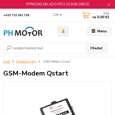
VÝPRODEJ SKLADOVÝCH ZÁSOB DŘEZŮ
0
ks
CZK
+420 723 362 738
za
0,00 Kč
Menu
Hledat
Úvod
Ovládací prvky
GSM-Modem Qstart
GSM-Modem Qstart