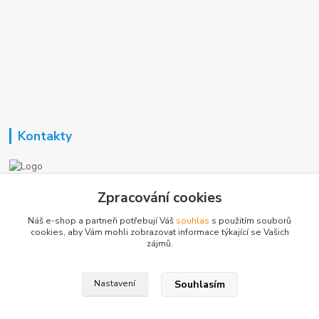
Kontakty
Nezavisla-topeni.cz
Zpracování cookies
Náš e-shop a partneři potřebují Váš
souhlas
s použitím souborů
+420 723 362 738
cookies, aby Vám mohli zobrazovat informace týkající se Vašich
zájmů.
phmotor@centrum.cz
Souhlasím
Nastavení