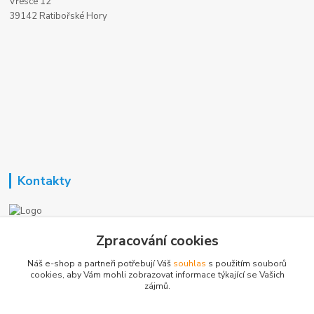
Vřesce 12
39142 Ratibořské Hory
Kontakty
Nezavisla-topeni.cz
Zpracování cookies
Náš e-shop a partneři potřebují Váš
souhlas
s použitím souborů
+420 723 362 738
cookies, aby Vám mohli zobrazovat informace týkající se Vašich
zájmů.
phmotor@centrum.cz