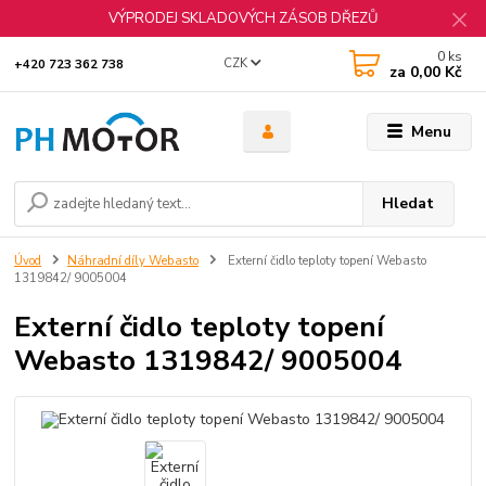
VÝPRODEJ SKLADOVÝCH ZÁSOB DŘEZŮ
0
ks
CZK
+420 723 362 738
za
0,00 Kč
Menu
Hledat
Úvod
Náhradní díly Webasto
Externí čidlo teploty topení Webasto
1319842/ 9005004
Externí čidlo teploty topení
Webasto 1319842/ 9005004