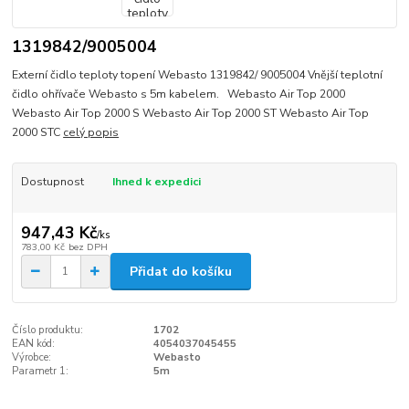
1319842/9005004
Externí čidlo teploty topení Webasto 1319842/ 9005004 Vnější teplotní
čidlo ohřívače Webasto s 5m kabelem. Webasto Air Top 2000
Webasto Air Top 2000 S Webasto Air Top 2000 ST Webasto Air Top
2000 STC
celý popis
Dostupnost
Ihned k expedici
947,43 Kč
/
ks
783,00 Kč
bez DPH
Přidat do košíku
Číslo produktu:
1702
EAN kód:
4054037045455
Výrobce:
Webasto
Parametr 1:
5m