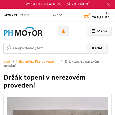
VÝPRODEJ SKLADOVÝCH ZÁSOB DŘEZŮ
0
ks
CZK
+420 723 362 738
za
0,00 Kč
Menu
Hledat
Úvod
Náhradní díly Planar/ Autoterm
Držák topení v nerezovém
provedení
Držák topení v nerezovém
provedení