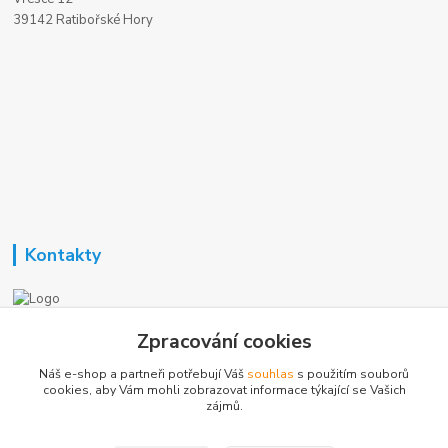
39142 Ratibořské Hory
Kontakty
Nezavisla-topeni.cz
Zpracování cookies
Náš e-shop a partneři potřebují Váš
souhlas
s použitím souborů
+420 723 362 738
cookies, aby Vám mohli zobrazovat informace týkající se Vašich
zájmů.
phmotor@centrum.cz