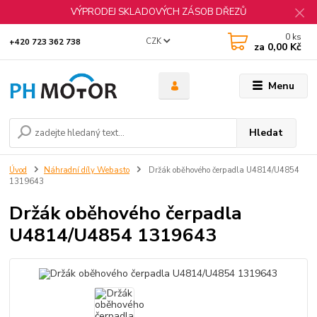
VÝPRODEJ SKLADOVÝCH ZÁSOB DŘEZŮ
0
ks
CZK
+420 723 362 738
za
0,00 Kč
Menu
Hledat
Úvod
Náhradní díly Webasto
Držák oběhového čerpadla U4814/U4854
1319643
Držák oběhového čerpadla
U4814/U4854 1319643