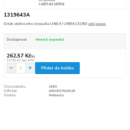
1319643A
Držák oběhového čerpadla U4814 / U4854 131963
celý popis
Dostupnost
Ihned k expedici
262,57 Kč
/
ks
217,00 Kč
bez DPH
Přidat do košíku
Číslo produktu:
1683
EAN kód:
4054037044526
Výrobce:
Webasto