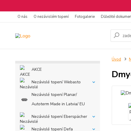
O nás
O nezávislém topení
Fotogalerie
Důležité dokume
Úvod
N
AKCE
Dmyc
Nezávislé topení Webasto
Nezávislé topení Planar/
Autoterm Made in Latvia/ EU
Nezávislé topení Eberspächer
Nezávislé topení Defa