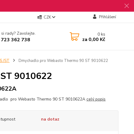
Přihlášení
CZK
 si rady? Zavolejte.
0
ks
za
0,00 Kč
 723 362 738
S /ST
Dmychadlo pro Webasto Thermo 90 ST 9010622
 ST 9010622
0622A
adlo pro Webasto Thermo 90 ST 9010622A
celý popis
tupnost
na dotaz