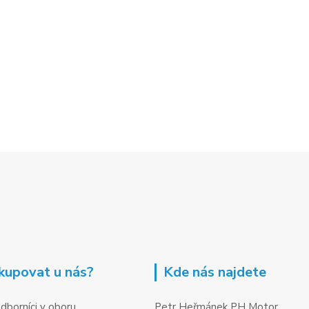
kupovat u nás?
Kde nás najdete
dborníci v oboru
Petr Heřmánek PH Motor