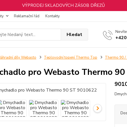
VÝPRODEJ SKLADOVÝCH ZÁSOB DŘEZŮ
nty
Reklamační řád
Kontakty
Nevíte
Hledat
+420
áhradní díly Webasto
Teplovodní topení Thermo Top
Thermo 90 / 
hadlo pro Webasto Thermo 90
901
Dmych
Dos