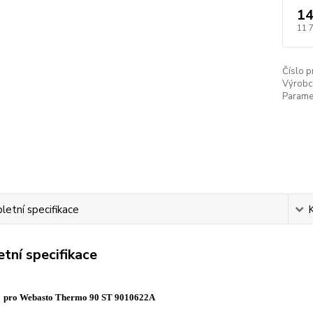
14
11 
Číslo p
Výrobc
Paramet
etní specifikace
tní specifikace
 pro Webasto Thermo 90 ST 9010622A