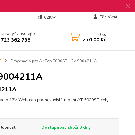
Přihlášení
CZK
 si rady? Zavolejte.
0
ks
za
0,00 Kč
 723 362 738
T
Dmychadlo pro AirTop 5000ST 12V 9004211A
 9004211A
4211A
dlo 12V Webasto pro nezávislé topení AT 5000ST
celý
tupnost
Dostupnost zboží 3 dny