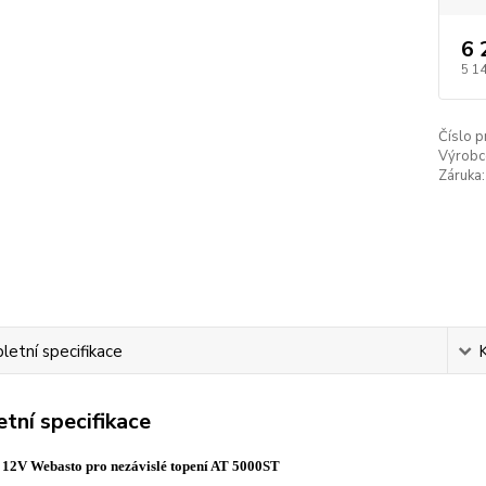
6 
5 1
Číslo p
Výrobc
Záruka:
etní specifikace
tní specifikace
12V Webasto pro nezávislé topení AT 5000ST