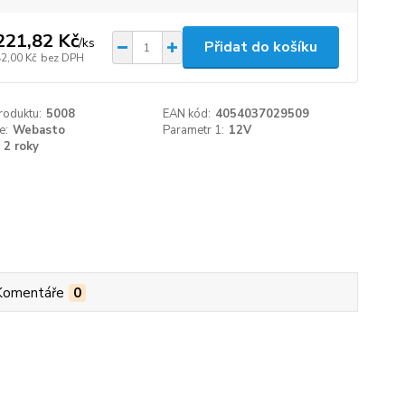
221,82 Kč
/
ks
Přidat do košíku
42,00 Kč
bez DPH
roduktu:
5008
EAN kód:
4054037029509
e:
Webasto
Parametr 1:
12V
2 roky
Komentáře
0