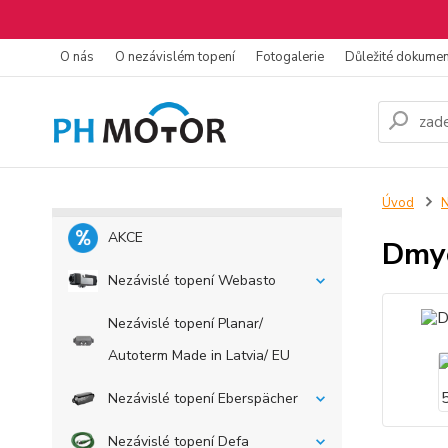
O nás
O nezávislém topení
Fotogalerie
Důležité dokume
Úvod
N
AKCE
Dmyc
Nezávislé topení Webasto
Nezávislé topení Planar/
Autoterm Made in Latvia/ EU
Nezávislé topení Eberspächer
Nezávislé topení Defa