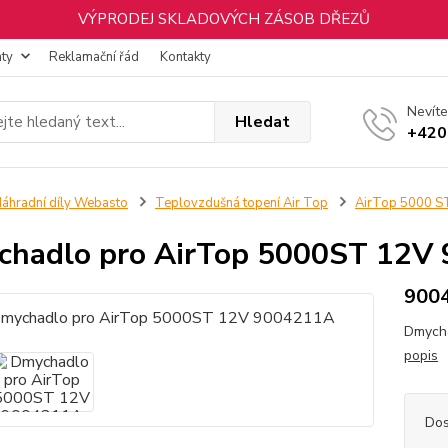
VÝPRODEJ SKLADOVÝCH ZÁSOB DŘEZŮ
nty
Reklamační řád
Kontakty
Nevíte
Hledat
+420
áhradní díly Webasto
Teplovzdušná topení Air Top
AirTop 5000 S
hadlo pro AirTop 5000ST 12V
900
Dmycha
popis
Dos