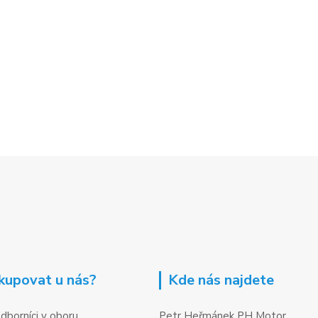
kupovat u nás?
Kde nás najdete
dborníci v oboru
Petr Heřmánek PH Motor