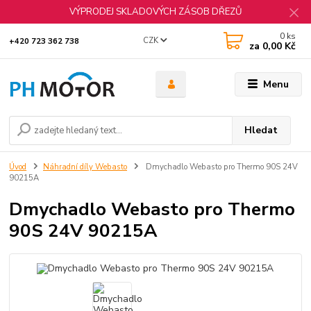
VÝPRODEJ SKLADOVÝCH ZÁSOB DŘEZŮ
0
ks
CZK
+420 723 362 738
za
0,00 Kč
Menu
Hledat
Úvod
Náhradní díly Webasto
Dmychadlo Webasto pro Thermo 90S 24V
90215A
Dmychadlo Webasto pro Thermo
90S 24V 90215A