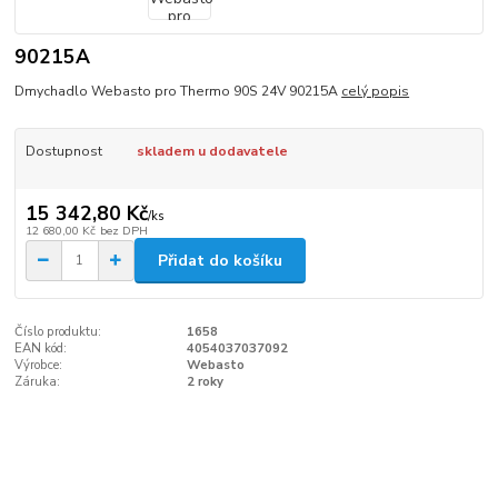
90215A
Dmychadlo Webasto pro Thermo 90S 24V 90215A
celý popis
Dostupnost
skladem u dodavatele
15 342,80 Kč
/
ks
12 680,00 Kč
bez DPH
Přidat do košíku
Číslo produktu:
1658
EAN kód:
4054037037092
Výrobce:
Webasto
Záruka:
2 roky