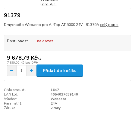
91379
Dmychadlo Webasto pro AirTop AT 5000 24V - 91379A
celý popis
Dostupnost
na dotaz
9 678,79 Kč
/
ks
7 999,00 Kč
bez DPH
Přidat do košíku
Číslo produktu:
1647
EAN kód:
4054037039140
Výrobce:
Webasto
Parametr 1:
24V
Záruka:
2 roky