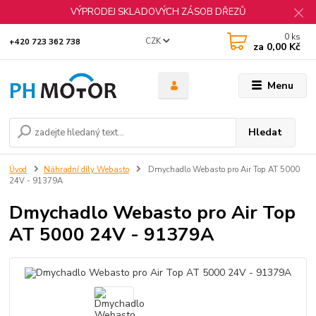
VÝPRODEJ SKLADOVÝCH ZÁSOB DŘEZŮ
0
ks
CZK
+420 723 362 738
za
0,00 Kč
Menu
Hledat
Úvod
Náhradní díly Webasto
Dmychadlo Webasto pro Air Top AT 5000
24V - 91379A
Dmychadlo Webasto pro Air Top
AT 5000 24V - 91379A