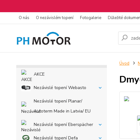
O nás
O nezávislém topení
Fotogalerie
Důležité dokume
Úvod
N
AKCE
Dmy
Nezávislé topení Webasto
Nezávislé topení Planar/
Autoterm Made in Latvia/ EU
Nezávislé topení Eberspächer
Nezávislé topení Defa