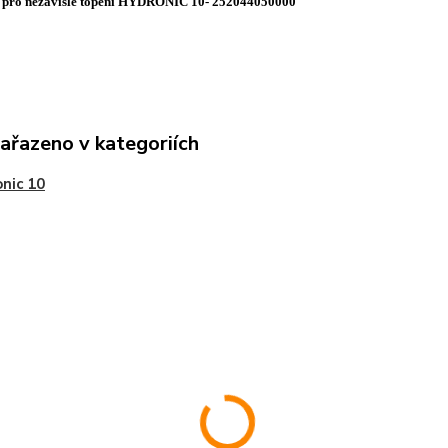
pro nezávislé topení HYDRONIC 10- 252044050000
zařazeno v kategoriích
nic 10