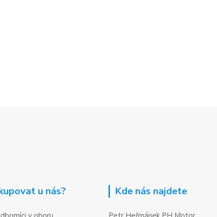
kupovat u nás?
Kde nás najdete
dborníci v oboru
Petr Heřmánek PH Motor