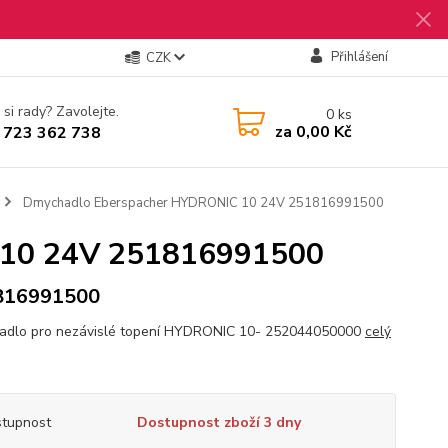
Přihlášení
CZK
 si rady? Zavolejte.
0
ks
za
0,00 Kč
 723 362 738
Dmychadlo Eberspacher HYDRONIC 10 24V 251816991500
 10 24V 251816991500
816991500
dlo pro nezávislé topení HYDRONIC 10- 252044050000
celý
tupnost
Dostupnost zboží 3 dny