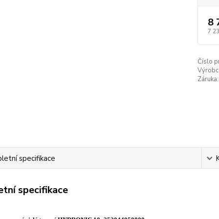
8 
7 2
Číslo p
Výrobc
Záruka:
etní specifikace
tní specifikace