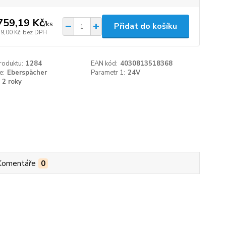
759,19 Kč
/
ks
Přidat do košíku
39,00 Kč
bez DPH
roduktu:
1284
EAN kód:
4030813518368
e:
Eberspächer
Parametr 1:
24V
2 roky
Komentáře
0