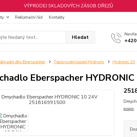
VÝPRODEJ SKLADOVÝCH ZÁSOB DŘEZŮ
nty
Reklamační řád
Kontakty
Nevíte
Hledat
+420
áhradní díly Eberspächer
Teplovodní topení Hydronic
Hydronic 10
chadlo Eberspacher HYDRONIC
251
Dmycha
popis
Dos