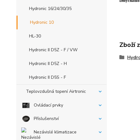
Dmychadlo 
Hydronic 16/24/30/35
Hydronic 10
HL-30
Zboží 
Hydronic II D5Z - F / VW
Hydro
Hydronic II D5Z - H
Hydronic II D5S - F
Teplovzdušná topení Airtronic
Ovládací prvky
Příslušenství
Nezávislé klimatizace