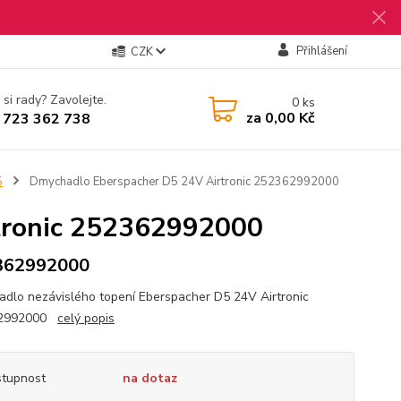
Přihlášení
CZK
 si rady? Zavolejte.
0
ks
za
0,00 Kč
 723 362 738
5
Dmychadlo Eberspacher D5 24V Airtronic 252362992000
tronic 252362992000
362992000
dlo nezávislého topení Eberspacher D5 24V Airtronic
62992000
celý popis
tupnost
na dotaz