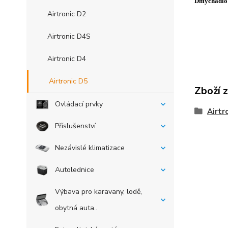
Dmychadlo 
Airtronic D2
Airtronic D4S
Airtronic D4
Airtronic D5
Zboží 
Ovládací prvky
Airtr
Příslušenství
Nezávislé klimatizace
Autolednice
Výbava pro karavany, lodě,
obytná auta..