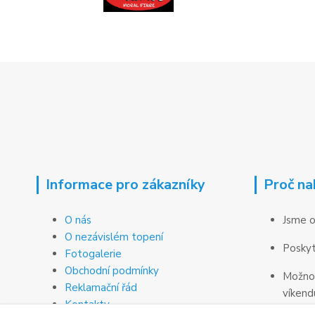
Informace pro zákazníky
Proč na
O nás
Jsme o
O nezávislém topení
Poskyt
Fotogalerie
Obchodní podmínky
Možnos
Reklamační řád
víkend
Kontakty