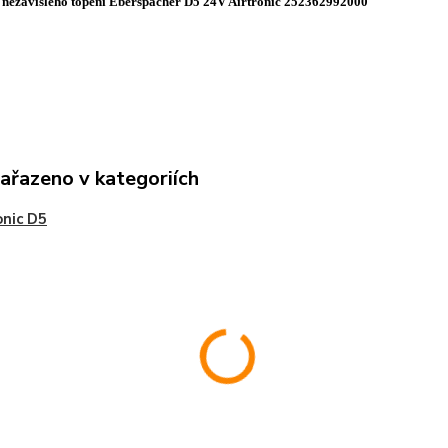
nezávislého topení Eberspacher D5 24V Airtronic 252362992000
zařazeno v kategoriích
onic D5