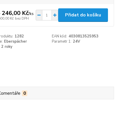
 246,00 Kč
/
ks
Přidat do košíku
600,00 Kč
bez DPH
roduktu:
1282
EAN kód:
4030813525953
e:
Eberspächer
Parametr 1:
24V
2 roky
Komentáře
0