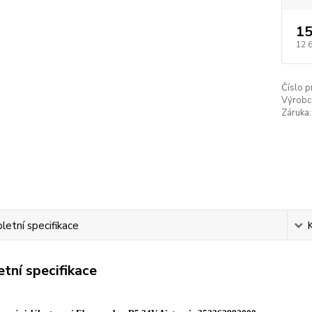
15
12 
Číslo p
Výrobc
Záruka:
etní specifikace
tní specifikace