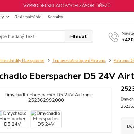
VÝPRODEJ SKLADOVÝCH ZÁSOB DŘEZŮ
nty
Reklamační řád
Kontakty
Nevíte
Hledat
+420
áhradní díly Eberspächer
Teplovzdušná topení Airtronic
Airtronic D
hadlo Eberspacher D5 24V Air
252
Dmycha
2523
Dos