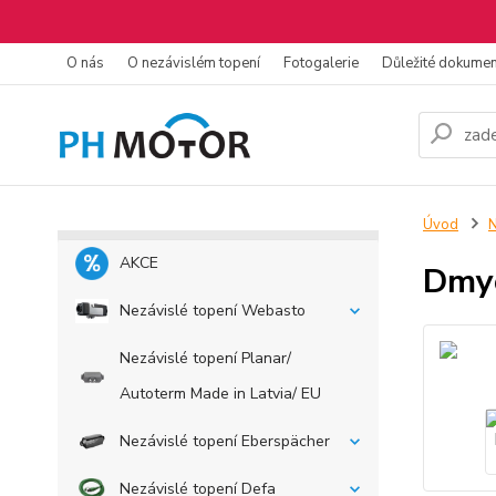
O nás
O nezávislém topení
Fotogalerie
Důležité dokume
Úvod
N
AKCE
Dmyc
Nezávislé topení Webasto
Nezávislé topení Planar/
Autoterm Made in Latvia/ EU
Nezávislé topení Eberspächer
Nezávislé topení Defa