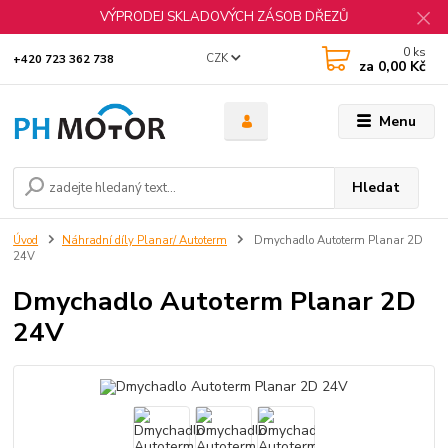
VÝPRODEJ SKLADOVÝCH ZÁSOB DŘEZŮ
0
ks
CZK
+420 723 362 738
za
0,00 Kč
Menu
Hledat
Úvod
Náhradní díly Planar/ Autoterm
Dmychadlo Autoterm Planar 2D
24V
Dmychadlo Autoterm Planar 2D
24V