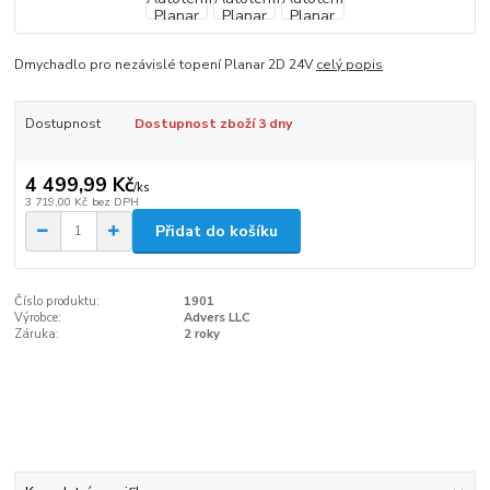
Dmychadlo pro nezávislé topení Planar 2D 24V
celý popis
Dostupnost
Dostupnost zboží 3 dny
4 499,99 Kč
/
ks
3 719,00 Kč
bez DPH
Přidat do košíku
Číslo produktu:
1901
Výrobce:
Advers LLC
Záruka:
2 roky