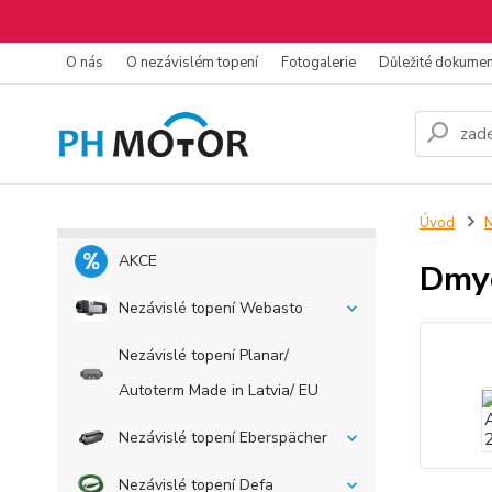
O nás
O nezávislém topení
Fotogalerie
Důležité dokume
Úvod
N
AKCE
Dmyc
Nezávislé topení Webasto
Nezávislé topení Planar/
Autoterm Made in Latvia/ EU
Nezávislé topení Eberspächer
Nezávislé topení Defa