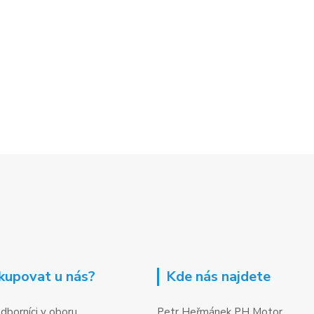
kupovat u nás?
Kde nás najdete
dborníci v oboru
Petr Heřmánek PH Motor