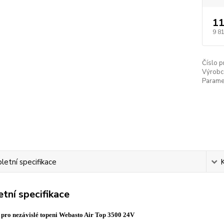
11
9 8
Číslo p
Výrobc
Paramet
etní specifikace
tní specifikace
pro nezávislé topeni Webasto Air Top 3500 24V