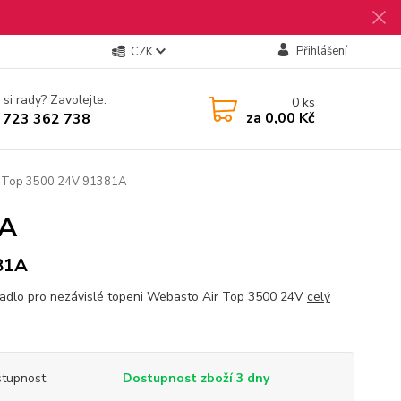
Přihlášení
CZK
 si rady? Zavolejte.
0
ks
za
0,00 Kč
 723 362 738
 Top 3500 24V 91381A
1A
81A
dlo pro nezávislé topeni Webasto Air Top 3500 24V
celý
tupnost
Dostupnost zboží 3 dny