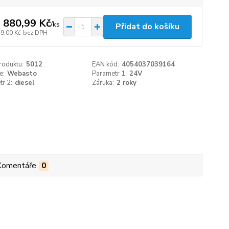
 880,99 Kč
/
ks
Přidat do košíku
19,00 Kč
bez DPH
roduktu:
5012
EAN kód:
4054037039164
e:
Webasto
Parametr 1:
24V
r 2:
diesel
Záruka:
2 roky
Komentáře
0