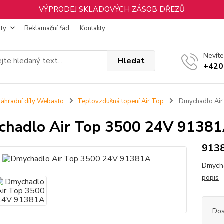
VÝPRODEJ SKLADOVÝCH ZÁSOB DŘEZŮ
nty
Reklamační řád
Kontakty
Nevíte
Hledat
+420
áhradní díly Webasto
Teplovzdušná topení Air Top
Dmychadlo Air
hadlo Air Top 3500 24V 9138
913
Dmycha
popis
Dos