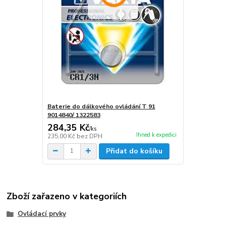
Baterie do dálkového ovládání T 91
9014840/ 1322583
284,35 Kč
/
ks
Ihned k expedici
235,00 Kč
bez DPH
Přidat do košíku
Zboží zařazeno v kategoriích
Ovládací prvky