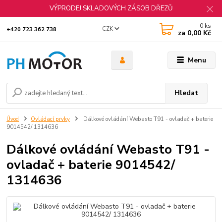
VÝPRODEJ SKLADOVÝCH ZÁSOB DŘEZŮ
0
ks
CZK
+420 723 362 738
za
0,00 Kč
Menu
Hledat
Úvod
Ovládací prvky
Dálkové ovládání Webasto T91 - ovladač + baterie
9014542/ 1314636
Dálkové ovládání Webasto T91 -
ovladač + baterie 9014542/
1314636