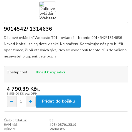
9014542/ 1314636
Dálkové ovládání Webasto T91 - ovladač + baterie 9014542/ 1314636
Návod k obsluze najdete v sekci Ke stažení. Kontaktujte nás pro bližší
specifikace, či při otázkách týkajících se vhodnosti tohoto dílu do vašeho
nezávislého topení.
celý popis
Dostupnost
Ihned k expedici
4 790,39 Kč
/
ks
3 959,00 Kč
bez DPH
Přidat do košíku
Číslo produktu:
88
EAN kód:
4054037012310
Výrobce:
Webasto