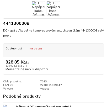
4441300008
DC napájecí kabel ke kompresorovým autochladničkám 4441300008
celý
popis
Dostupnost
na dotaz
828,85 Kč
/
ks
685,00 Kč
bez DPH
Momentálně není k dispozici
Číslo produktu:
7043
EAN kód:
2200011889047
Výrobce:
Waeco
Podobné produkty
Náhradní DC napájecí kabel pro Indel B,