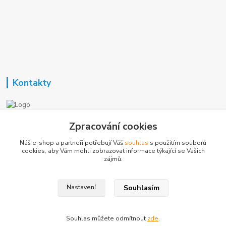
Kontakty
Nezavisla-topeni.cz
Zpracování cookies
Náš e-shop a partneři potřebují Váš
souhlas
s použitím souborů
+420 723 362 738
cookies, aby Vám mohli zobrazovat informace týkající se Vašich
zájmů.
phmotor@centrum.cz
Souhlasím
Nastavení
Souhlas můžete odmítnout
zde
.
Vytvořeno na
Eshop-rychle.cz