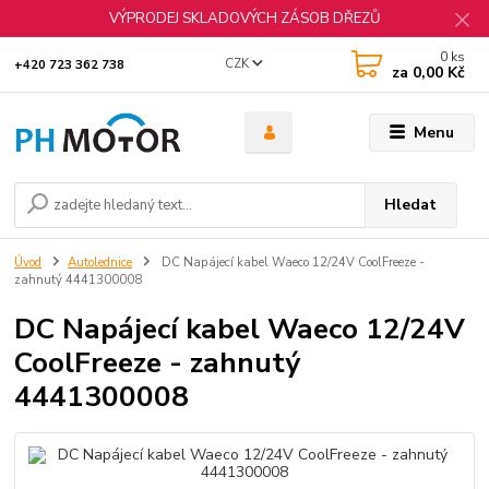
VÝPRODEJ SKLADOVÝCH ZÁSOB DŘEZŮ
0
ks
CZK
+420 723 362 738
za
0,00 Kč
Menu
Hledat
Úvod
Autolednice
DC Napájecí kabel Waeco 12/24V CoolFreeze -
zahnutý 4441300008
DC Napájecí kabel Waeco 12/24V
CoolFreeze - zahnutý
4441300008