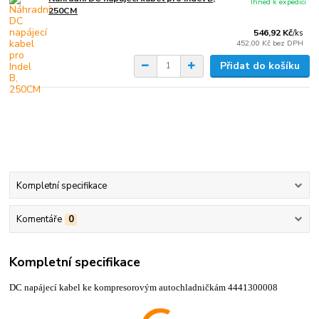
Ihned k expedici
250CM
546,92 Kč
/
ks
452,00 Kč
bez DPH
Přidat do košíku
Kompletní specifikace
Komentáře
0
Kompletní specifikace
DC napájecí kabel ke kompresorovým autochladničkám 4441300008