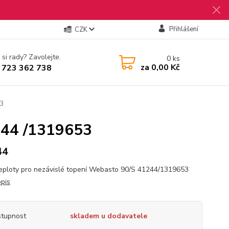
Přihlášení
CZK
 si rady? Zavolejte.
0
ks
za
0,00 Kč
 723 362 738
53
244 /1319653
44
teploty pro nezávislé topení Webasto 90/S 41244/1319653
opis
tupnost
skladem u dodavatele