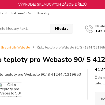
VÝPRODEJ SKLADOVÝCH ZÁSOB DŘEZŮ
nty
Reklamační řád
Kontakty
Nevíte
Hledat
+420
áhradní díly Webasto
Čidlo teploty pro Webasto 90/ S 41244 /13196
o teploty pro Webasto 90/ S 41
412
Čidlo 
celý p
Dos