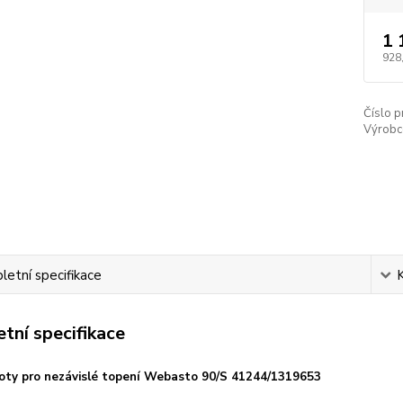
1 
928
Číslo p
Výrobc
etní specifikace
tní specifikace
loty pro nezávislé topení Webasto 90/S 41244/
1319653