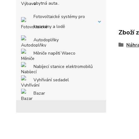
obytná auta..
Fotovoltaické systémy pro
karavany a lodě
Zboží 
Autodoplňky
Náhra
Měniče napětí Waeco
Nabíjecí stanice elektromobilů
Vyhřívání sedadel
Bazar