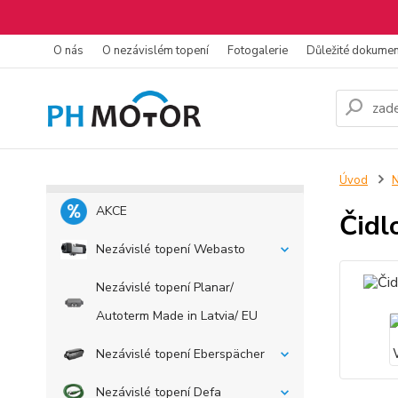
O nás
O nezávislém topení
Fotogalerie
Důležité dokume
Úvod
N
AKCE
Čidl
Nezávislé topení Webasto
Nezávislé topení Planar/
Autoterm Made in Latvia/ EU
Nezávislé topení Eberspächer
Nezávislé topení Defa