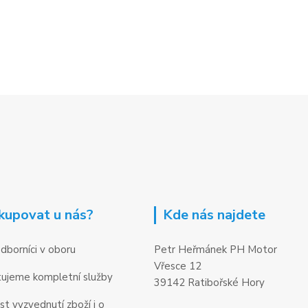
kupovat u nás?
Kde nás najdete
dborníci v oboru
Petr Heřmánek PH Motor
Vřesce 12
ujeme kompletní služby
39142 Ratibořské Hory
t vyzvednutí zboží i o