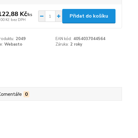
122,88 Kč
/
ks
Přidat do košíku
,00 Kč
bez DPH
roduktu:
2049
EAN kód:
4054037044564
e:
Webasto
Záruka:
2 roky
Komentáře
0