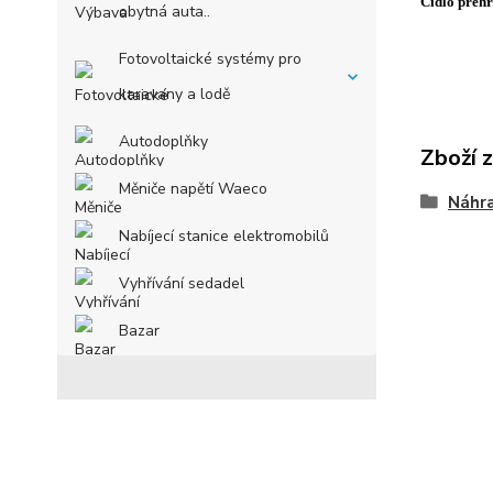
Čidlo přeh
obytná auta..
Fotovoltaické systémy pro
karavany a lodě
Autodoplňky
Zboží 
Měniče napětí Waeco
Náhra
Nabíjecí stanice elektromobilů
Vyhřívání sedadel
Bazar