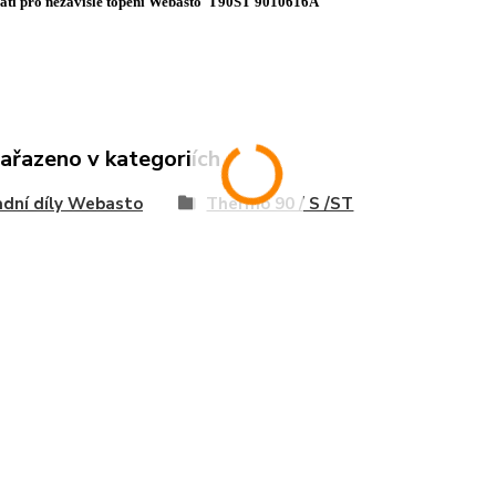
řátí pro nezávislé topení Webasto T90ST 9010616A
zařazeno v kategoriích
dní díly Webasto
Thermo 90 / S /ST