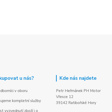
kupovat u nás?
Kde nás najdete
dborníci v oboru
Petr Heřmánek PH Motor
Vřesce 12
ujeme kompletní služby
39142 Ratibořské Hory
t vyzvednutí zboží i o