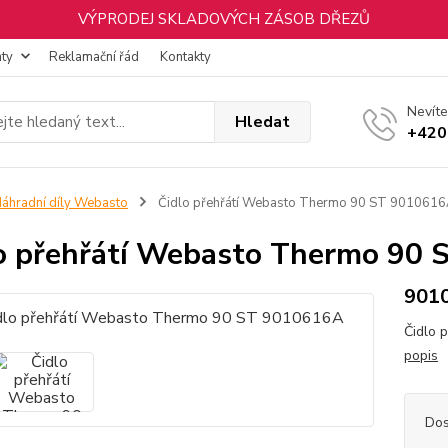
VÝPRODEJ SKLADOVÝCH ZÁSOB DŘEZŮ
nty
Reklamační řád
Kontakty
Nevíte
Hledat
+420
áhradní díly Webasto
Čidlo přehřátí Webasto Thermo 90 ST 901061
o přehřátí Webasto Thermo 90
901
Čidlo 
popis
Dos