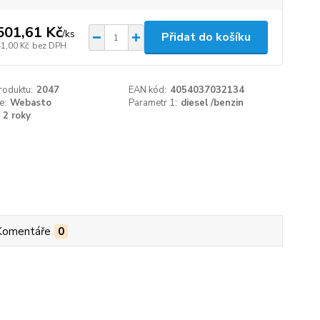
501,61 Kč
/
ks
Přidat do košíku
41,00 Kč
bez DPH
roduktu:
2047
EAN kód:
4054037032134
e:
Webasto
Parametr 1:
diesel /benzin
2 roky
Komentáře
0