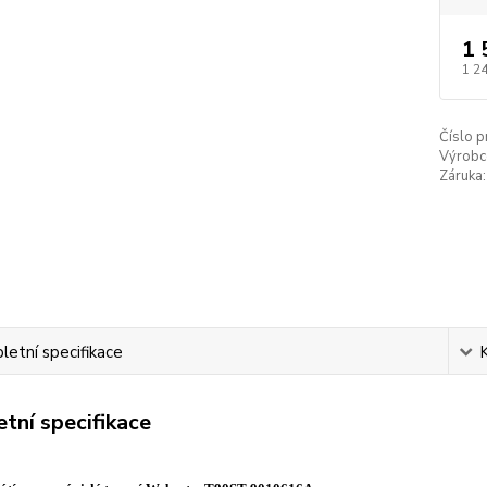
1 
1 2
Číslo p
Výrobc
Záruka:
etní specifikace
tní specifikace