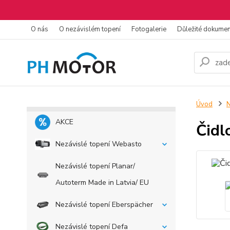
O nás
O nezávislém topení
Fotogalerie
Důležité dokume
Úvod
N
AKCE
Čidl
Nezávislé topení Webasto
Nezávislé topení Planar/
Autoterm Made in Latvia/ EU
Nezávislé topení Eberspächer
Nezávislé topení Defa