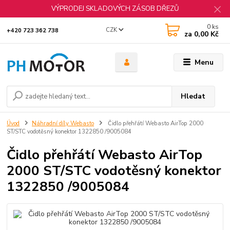
VÝPRODEJ SKLADOVÝCH ZÁSOB DŘEZŮ
0
ks
CZK
+420 723 362 738
za
0,00 Kč
Menu
Hledat
Úvod
Náhradní díly Webasto
Čidlo přehřátí Webasto AirTop 2000
ST/STC vodotěsný konektor 1322850 /9005084
Čidlo přehřátí Webasto AirTop
2000 ST/STC vodotěsný konektor
1322850 /9005084