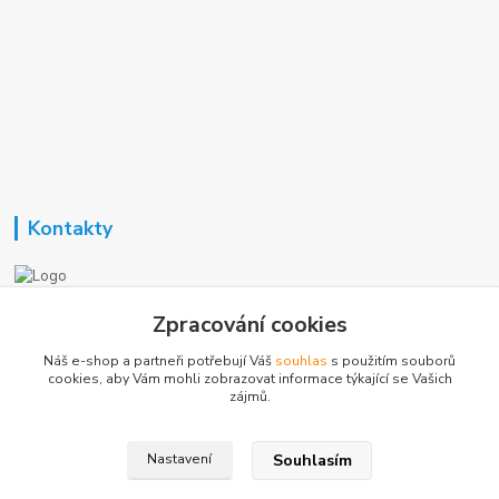
Kontakty
Nezavisla-topeni.cz
Zpracování cookies
Náš e-shop a partneři potřebují Váš
souhlas
s použitím souborů
+420 723 362 738
cookies, aby Vám mohli zobrazovat informace týkající se Vašich
zájmů.
phmotor@centrum.cz
Souhlasím
Nastavení