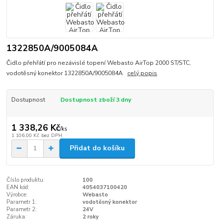
1322850A/9005084A
Čidlo přehřátí pro nezávislé topení Webasto AirTop 2000 ST/STC,
vodotěsný konektor 1322850A/9005084A
celý popis
Dostupnost
Dostupnost zboží 3 dny
1 338,26 Kč
/
ks
1 106,00 Kč
bez DPH
Přidat do košíku
Číslo produktu:
100
EAN kód:
4054037100420
Výrobce:
Webasto
Parametr 1:
vodotěsný konektor
Parametr 2:
24V
Záruka:
2 roky