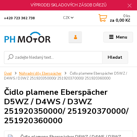
VÝPRODEJ SKLADOVÝCH ZÁSOB DŘEZŮ
0
ks
CZK
+420 723 362 738
za
0,00 Kč
Menu
Hledat
Úvod
Náhradní díly Eberspächer
Čidlo plamene Eberspächer D5WZ /
D4WS / D3WZ 251920350000/ 251920370000/ 251920360000
Čidlo plamene Eberspächer
D5WZ / D4WS / D3WZ
251920350000/ 251920370000/
251920360000