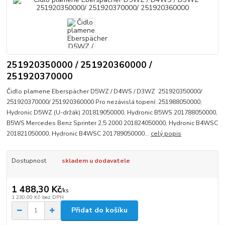
251920350000 / 251920360000 /
251920370000
Čidlo plamene Eberspächer D5WZ / D4WS / D3WZ 251920350000/
251920370000/ 251920360000 Pro nezávislá topení: 251988050000,
Hydronic D5WZ (U-držák) 201819050000, Hydronic B5WS 201788050000,
B5WS Mercedes Benz Sprinter 2,5 2000 201824050000, Hydronic B4WSC
201821050000, Hydronic B4WSC 201789050000...
celý popis
Dostupnost
skladem u dodavatele
1 488,30 Kč
/
ks
1 230,00 Kč
bez DPH
Přidat do košíku