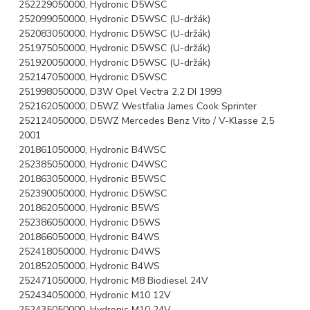
252229050000, Hydronic D5WSC
252099050000, Hydronic D5WSC (U-držák)
252083050000, Hydronic D5WSC (U-držák)
251975050000, Hydronic D5WSC (U-držák)
251920050000, Hydronic D5WSC (U-držák)
252147050000, Hydronic D5WSC
251998050000, D3W Opel Vectra 2,2 DI 1999
252162050000, D5WZ Westfalia James Cook Sprinter
252124050000, D5WZ Mercedes Benz Vito / V-Klasse 2,5
2001
201861050000, Hydronic B4WSC
252385050000, Hydronic D4WSC
201863050000, Hydronic B5WSC
252390050000, Hydronic D5WSC
201862050000, Hydronic B5WS
252386050000, Hydronic D5WS
201866050000, Hydronic B4WS
252418050000, Hydronic D4WS
201852050000, Hydronic B4WS
252471050000, Hydronic M8 Biodiesel 24V
252434050000, Hydronic M10 12V
252435050000, Hydronic M10 24V