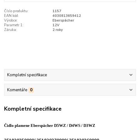
Číslo produktu:
1157
EAN kód:
4030813659412
Výrobce:
Eberspächer
Parametr 1:
12V
Záruka:
2 roky
Kompletní specifikace
Komentáře
0
Kompletní specifikace
Čidlo plamene Eberspächer D5WZ / D4WS / D3WZ