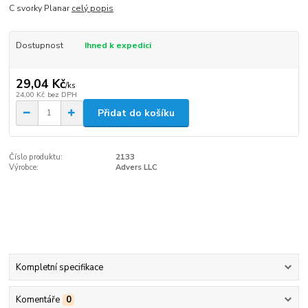
C svorky Planar
celý popis
Dostupnost
Ihned k expedici
29,04 Kč
/
ks
24,00 Kč
bez DPH
Přidat do košíku
Číslo produktu:
2133
Výrobce:
Advers LLC
Kompletní specifikace
Komentáře
0