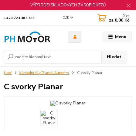
VÝPRODEJ SKLADOVÝCH ZÁSOB DŘEZŮ
0
ks
CZK
+420 723 362 738
za
0,00 Kč
Menu
Hledat
Úvod
Náhradní díly Planar/ Autoterm
C svorky Planar
C svorky Planar