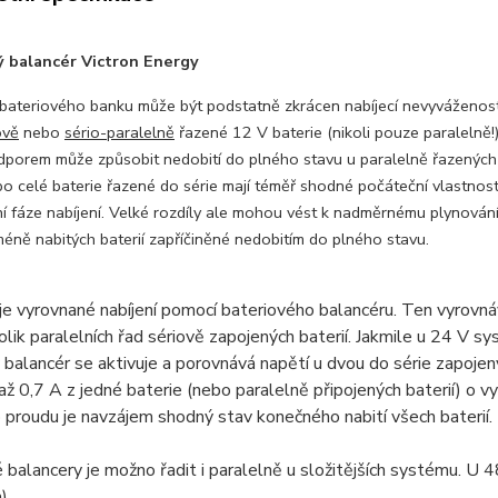
ý balancér Victron Energy
bateriového banku může být podstatně zkrácen nabíjecí nevyvážeností j
ově
nebo
sério-paralelně
řazené 12 V baterie (nikoli pouze paralelně!
dporem může způsobit nedobití do plného stavu u paralelně řazených ba
o celé baterie řazené do série mají téměř shodné počáteční vlastnost
í fáze nabíjení. Velké rozdíly ale mohou vést k nadměrnému plynování 
méně nabitých baterií zapříčiněné nedobitím do plného stavu.
e vyrovnané nabíjení pomocí bateriového balancéru. Ten vyrovnáv
lik paralelních řad sériově zapojených baterií. Jakmile u 24 V sy
 balancér se aktivuje a porovnává napětí u dvou do série zapoje
 až 0,7 A z jedné baterie (nebo paralelně připojených baterií) o
o proudu je navzájem shodný stav konečného nabití všech baterií.
 balancery je možno řadit i paralelně u složitějších systému. U 4
).