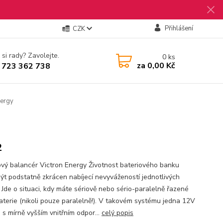
Přihlášení
CZK
 si rady? Zavolejte.
0
ks
za
0,00 Kč
 723 362 738
nergy
2
ový balancér Victron Energy Životnost bateriového banku
ýt podstatně zkrácen nabíjecí nevyvážeností jednotlivých
. Jde o situaci, kdy máte sériově nebo sério-paralelně řazené
aterie (nikoli pouze paralelně!). V takovém systému jedna 12V
 s mírně vyšším vnitřním odpor...
celý popis