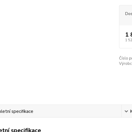
Dos
1 
1 5
Číslo p
Výrobc
etní specifikace
tní specifikace