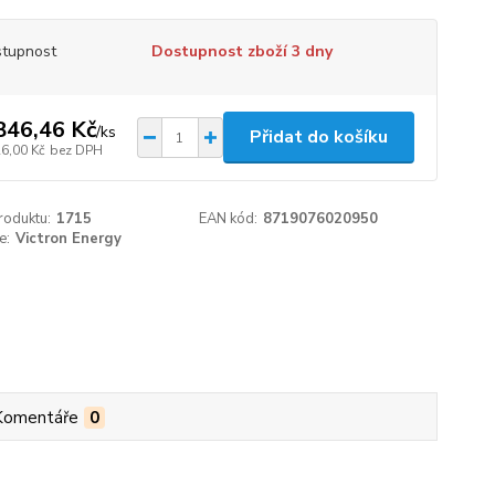
tupnost
Dostupnost zboží 3 dny
846,46 Kč
/
ks
Přidat do košíku
26,00 Kč
bez DPH
roduktu:
1715
EAN kód:
8719076020950
e:
Victron Energy
Komentáře
0