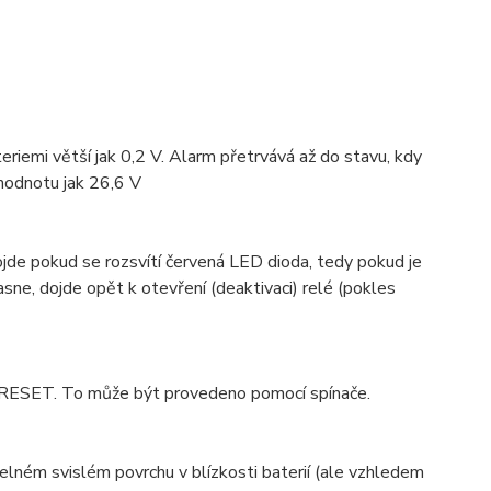
riemi větší jak 0,2 V. Alarm přetrvává až do stavu, kdy
 hodnotu jak 26,6 V
dojde pokud se rozsvítí červená LED dioda, tedy pokud je
asne, dojde opět k otevření (deaktivaci) relé (pokles
 RESET. To může být provedeno pomocí spínače.
lném svislém povrchu v blízkosti baterií (ale vzhledem