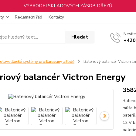
VÝPRODEJ SKLADOVÝCH ZÁSOB DŘEZŮ
nty
Reklamační řád
Kontakty
Nevíte
Hledat
+420
otovoltaické systémy pro karavany a lodě
Bateriový balancér Victron E
riový balancér Victron Energy
358
Bateri
může b
baterií
12 V b
baterie