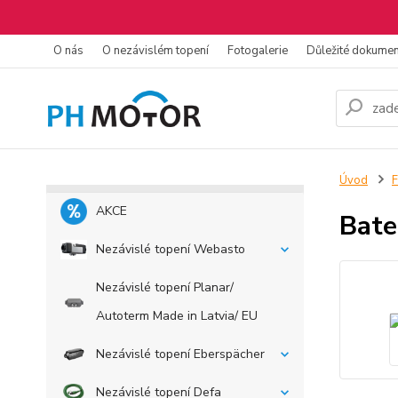
O nás
O nezávislém topení
Fotogalerie
Důležité dokume
Úvod
F
AKCE
Bate
Nezávislé topení Webasto
Nezávislé topení Planar/
Autoterm Made in Latvia/ EU
Nezávislé topení Eberspächer
Nezávislé topení Defa